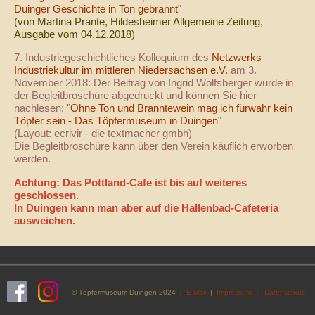
Duinger Geschichte in Ton gebrannt"
(von Martina Prante, Hildesheimer Allgemeine Zeitung,
Ausgabe vom 04.12.2018)
7. Industriegeschichtliches Kolloquium des
Netzwerks
Industriekultur im mittleren Niedersachsen e.V.
am 3.
November 2018: Der Beitrag von Ingrid Wolfsberger wurde in
der Begleitbroschüre abgedruckt und können Sie hier
nachlesen:
"Ohne Ton und Branntewein mag ich fürwahr kein
Töpfer sein - Das Töpfermuseum in Duingen"
(Layout: ecrivir - die textmacher gmbh)
Die Begleitbroschüre kann über den Verein käuflich erworben
werden.
Achtung: Das
Pottland-Cafe
ist bis auf weiteres
geschlossen.
In Duingen kann man aber auf die Hallenbad-Cafeteria
ausweichen.
© Töpfermuseum Duingen 2024 |
E-Mail
|
Impressum
|
Datenschutz