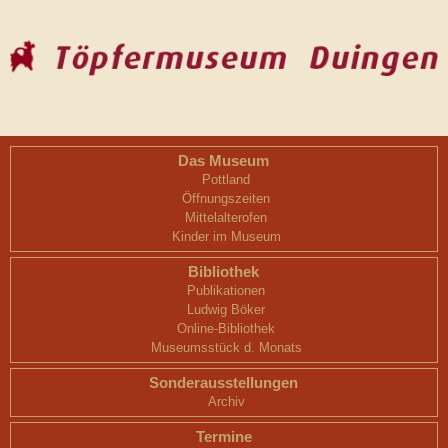
Das Museum
Pottland
Öffnungszeiten
Mittelalterofen
Kinder im Museum
Bibliothek
Publikationen
Ludwig Böker
Online-Bibliothek
Museumsstück d. Monats
Sonderausstellungen
Archiv
Termine