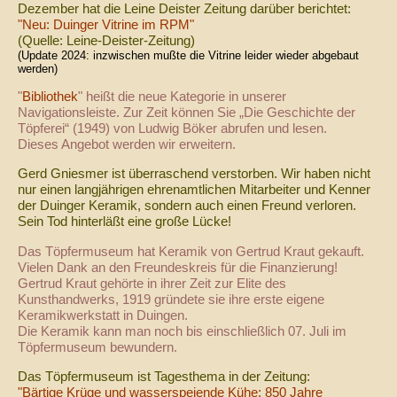
Dezember hat die Leine Deister Zeitung darüber berichtet:
"Neu: Duinger Vitrine im RPM"
(Quelle: Leine-Deister-Zeitung)
(Update 2024: inzwischen mußte die Vitrine leider wieder abgebaut
werden)
"
Bibliothek
" heißt die neue Kategorie in unserer
Navigationsleiste. Zur Zeit können Sie „Die Geschichte der
Töpferei“ (1949) von Ludwig Böker abrufen und lesen.
Dieses Angebot werden wir erweitern.
Gerd Gniesmer ist überraschend verstorben. Wir haben nicht
nur einen langjährigen ehrenamtlichen Mitarbeiter und Kenner
der Duinger Keramik, sondern auch einen Freund verloren.
Sein Tod hinterläßt eine große Lücke!
Das Töpfermuseum hat Keramik von Gertrud Kraut gekauft.
Vielen Dank an den Freundeskreis für die Finanzierung!
Gertrud Kraut gehörte in ihrer Zeit zur Elite des
Kunsthandwerks, 1919 gründete sie ihre erste eigene
Keramikwerkstatt in Duingen.
Die Keramik kann man noch bis einschließlich 07. Juli im
Töpfermuseum bewundern.
Das Töpfermuseum ist Tagesthema in der Zeitung:
"Bärtige Krüge und wasserspeiende Kühe: 850 Jahre