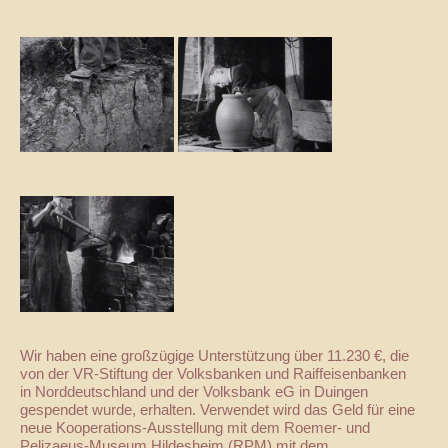
Wir haben eine großzügige Unterstützung über 11.230 €, die
von der VR-Stiftung der Volksbanken und Raiffeisenbanken
in Norddeutschland und der Volksbank eG in Duingen
gespendet wurde, erhalten. Verwendet wird das Geld für eine
neue Kooperations-Ausstellung mit dem Roemer- und
Pelizaeus-Museum Hildesheim (RPM) mit dem