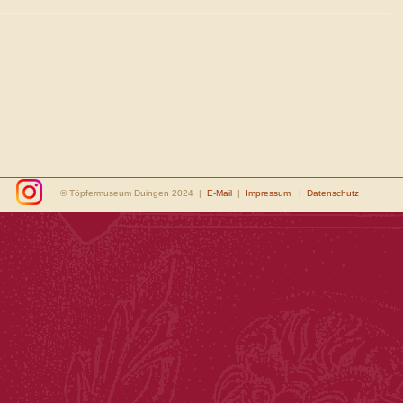
© Töpfermuseum Duingen 2024 |
E-Mail
|
Impressum
|
Datenschutz