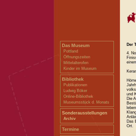
Der 
Das Museum
Pottland
4. No
Öffnungszeiten
Finis
einem
Mittelalterofen
Kinder im Museum
Kera
Bibliothek
Hörne
Jahrh
Publikationen
volk
Ludwig Böker
und K
Online-Bibliothek
Die A
Museumsstück d. Monats
Bestä
leben
Klang
Sonderausstellungen
Anläs
Archiv
Das B
Ort.
Termine