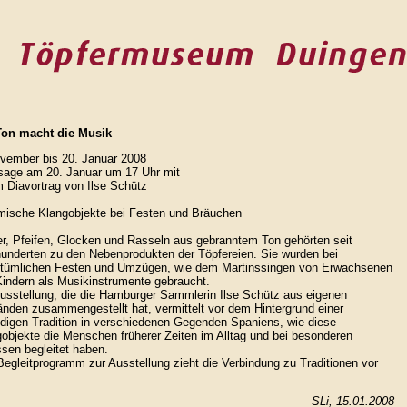
Ton macht die Musik
vember bis 20. Januar 2008
sage am 20. Januar um 17 Uhr mit
 Diavortrag von Ilse Schütz
mische Klangobjekte bei Festen und Bräuchen
r, Pfeifen, Glocken und Rasseln aus gebranntem Ton gehörten seit
underten zu den Nebenprodukten der Töpfereien. Sie wurden bei
stümlichen Festen und Umzügen, wie dem Martinssingen von Erwachsenen
indern als Musikinstrumente gebraucht.
usstellung, die die Hamburger Sammlerin Ilse Schütz aus eigenen
nden zusammengestellt hat, vermittelt vor dem Hintergrund einer
digen Tradition in verschiedenen Gegenden Spaniens, wie diese
objekte die Menschen früherer Zeiten im Alltag und bei besonderen
sen begleitet haben.
egleitprogramm zur Ausstellung zieht die Verbindung zu Traditionen vor
SLi, 15.01.2008